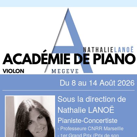
Du 8 au 14 Août 2026
Sous la direction de
Nathalie LANOË
Pianiste-Concertiste
› Professeure CNRR Marseille
› 1er Grand Prix (Prix de son